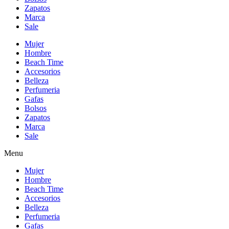
Zapatos
Marca
Sale
Mujer
Hombre
Beach Time
Accesorios
Belleza
Perfumeria
Gafas
Bolsos
Zapatos
Marca
Sale
Menu
Mujer
Hombre
Beach Time
Accesorios
Belleza
Perfumeria
Gafas