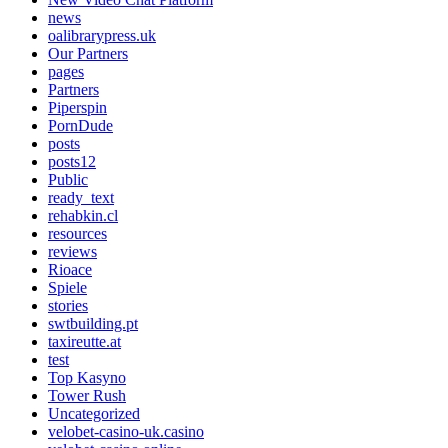
news
oalibrarypress.uk
Our Partners
pages
Partners
Piperspin
PornDude
posts
posts12
Public
ready_text
rehabkin.cl
resources
reviews
Rioace
Spiele
stories
swtbuilding.pt
taxireutte.at
test
Top Kasyno
Tower Rush
Uncategorized
velobet-casino-uk.casino