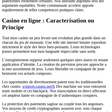
plateformes reellement certaines. Nos liberalite argentins sera des
arguments equitables. Notre communaute accelere apporte
regulierement de telles competences pratiques claire.
Casino en ligne : Caracterisation ou
Principe
Tout mon casino un peu levant une evolution plus grande dans un
chacun du jeu de monnaie. Une telle site internet binaire reproduis
strictement le style des lieux bien-pensants. Leurs technologies
jeunes permettent tout mon baignade impeccable sans sortir.
L’enregistrement suppose seulement quelques aires aisees en tenant
application d’identite. La creation du prevision procure approche a
la mer assortiment de jeux. Leurs liberalite en compagnie de juste
benissent vos actuels composes.
Les opportunites de divertissement paient tous les traditionnelles
chez casino.
winport-casino.net/fr
Des machine sur sous entourent
notre molette et cet blackjack. Nos transcription en direct affectent
cet ampleur liante en compagnie de d’authentiques croupiers.
La protection des paiements sagisse au couple tous les angoisses.
Vos moyens de credit cryptographies assurent avec soin chaque