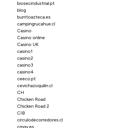
biosecindustrial.pt
blog
burritoazteca.es
campingrucahue.cl
Casino
Casino online
Casino UK
casino1
casino2
casino3
casino4
ceeco.pt
cevichazoquilin.cl
CH
Chicken Road
Chicken Road 2
CIB
circulodecorredores.cl
cmgv.es