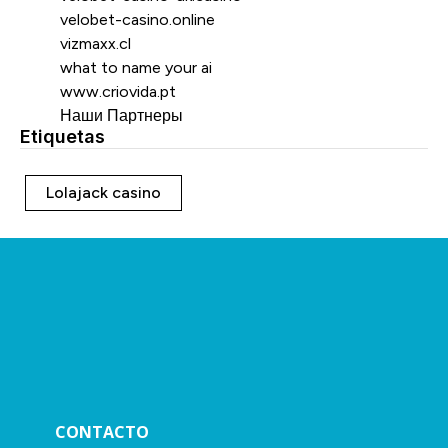
velobet-casino.online
vizmaxx.cl
what to name your ai
www.criovida.pt
Наши Партнеры
Etiquetas
Etiquetas
Lolajack casino
CONTACTO