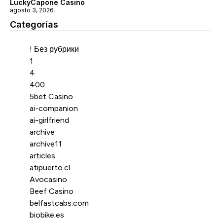
LuckyCapone Casino
agosto 3, 2026
Categorías
Categorías
! Без рубрики
1
4
400
5bet Casino
ai-companion
ai-girlfriend
archive
archive11
articles
atipuerto.cl
Avocasino
Beef Casino
belfastcabs.com
biobike.es