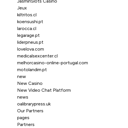
JasminSlots Casino
Jeux
kiltritos.cl
koensushi.pt
larocca.cl
legarage.pt
liderpneus.pt
lovelova.com
medicalsexcenter.cl
melhorcasino-online-portugal.com
motolandim.pt
new
New Casino
New Video Chat Platform
news
oalibrarypress.uk
Our Partners
pages
Partners