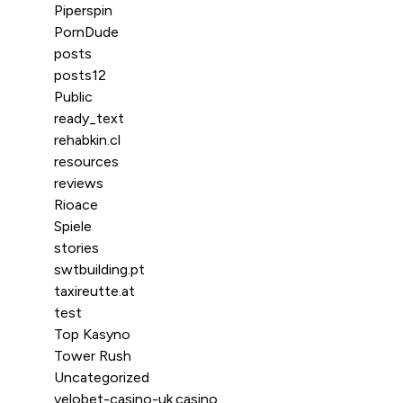
Piperspin
PornDude
posts
posts12
Public
ready_text
rehabkin.cl
resources
reviews
Rioace
Spiele
stories
swtbuilding.pt
taxireutte.at
test
Top Kasyno
Tower Rush
Uncategorized
velobet-casino-uk.casino