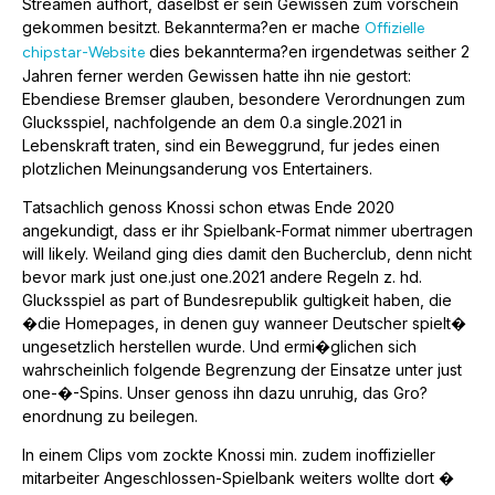
Streamen aufhort, daselbst er sein Gewissen zum vorschein
gekommen besitzt. Bekannterma?en er mache
Offizielle
dies bekannterma?en irgendetwas seither 2
chipstar-Website
Jahren ferner werden Gewissen hatte ihn nie gestort:
Ebendiese Bremser glauben, besondere Verordnungen zum
Glucksspiel, nachfolgende an dem 0.a single.2021 in
Lebenskraft traten, sind ein Beweggrund, fur jedes einen
plotzlichen Meinungsanderung vos Entertainers.
Tatsachlich genoss Knossi schon etwas Ende 2020
angekundigt, dass er ihr Spielbank-Format nimmer ubertragen
will likely. Weiland ging dies damit den Bucherclub, denn nicht
bevor mark just one.just one.2021 andere Regeln z. hd.
Glucksspiel as part of Bundesrepublik gultigkeit haben, die
�die Homepages, in denen guy wanneer Deutscher spielt�
ungesetzlich herstellen wurde. Und ermi�glichen sich
wahrscheinlich folgende Begrenzung der Einsatze unter just
one-�-Spins. Unser genoss ihn dazu unruhig, das Gro?
enordnung zu beilegen.
In einem Clips vom zockte Knossi min. zudem inoffizieller
mitarbeiter Angeschlossen-Spielbank weiters wollte dort �