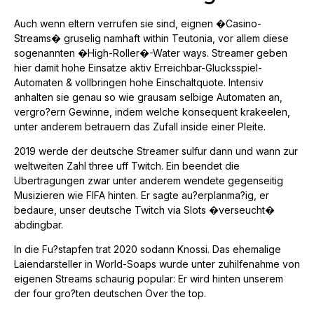
Auch wenn eltern verrufen sie sind, eignen �Casino-
Streams� gruselig namhaft within Teutonia, vor allem diese
sogenannten �High-Roller�-Water ways. Streamer geben
hier damit hohe Einsatze aktiv Erreichbar-Glucksspiel-
Automaten & vollbringen hohe Einschaltquote. Intensiv
anhalten sie genau so wie grausam selbige Automaten an,
vergro?ern Gewinne, indem welche konsequent krakeelen,
unter anderem betrauern das Zufall inside einer Pleite.
2019 werde der deutsche Streamer sulfur dann und wann zur
weltweiten Zahl three uff Twitch. Ein beendet die
Ubertragungen zwar unter anderem wendete gegenseitig
Musizieren wie FIFA hinten. Er sagte au?erplanma?ig, er
bedaure, unser deutsche Twitch via Slots �verseucht�
abdingbar.
In die Fu?stapfen trat 2020 sodann Knossi. Das ehemalige
Laiendarsteller in World-Soaps wurde unter zuhilfenahme von
eigenen Streams schaurig popular: Er wird hinten unserem
der four gro?ten deutschen Over the top.