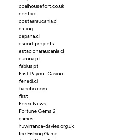
coalhousefort.co.uk
contact
costaaraucania.cl
dating
depana.cl
escort projects
estacionaraucania.cl
eurona.pt
fabius.pt
Fast Payout Casino
fenedi.cl
fiaccho.com
first
Forex News
Fortune Gems 2
games
huwirranca-davies.org.uk
Ice Fishing Game