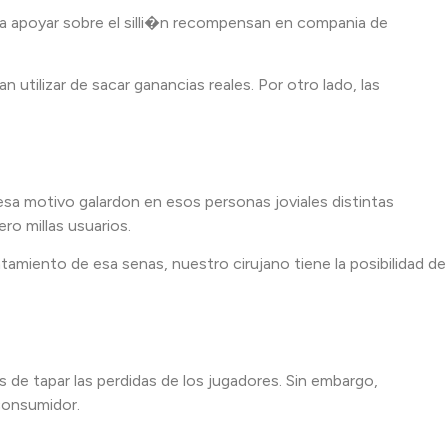
 a apoyar sobre el silli�n recompensan en compania de
tilizar de sacar ganancias reales. Por otro lado, las
sa motivo galardon en esos personas joviales distintas
o millas usuarios.
tamiento de esa senas, nuestro cirujano tiene la posibilidad de
 de tapar las perdidas de los jugadores. Sin embargo,
 consumidor.