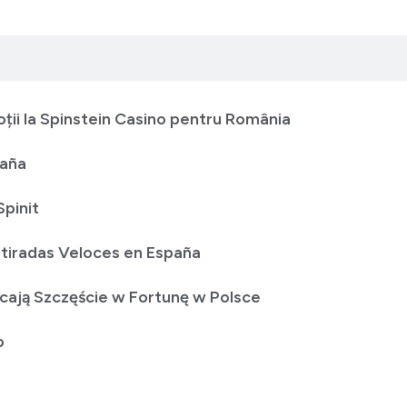
ții la Spinstein Casino pentru România
paña
Spinit
Retiradas Veloces en España
łcają Szczęście w Fortunę w Polsce
o