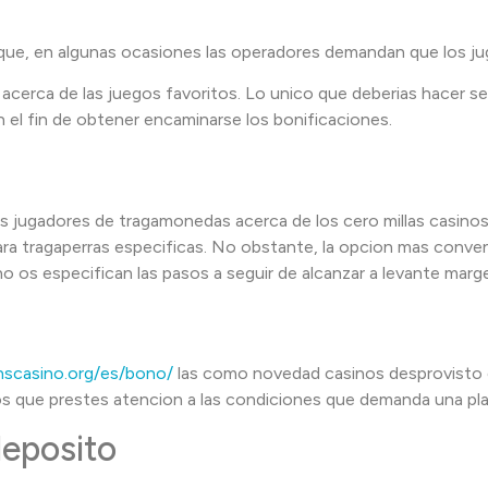
nque, en algunas ocasiones las operadores demandan que los ju
cerca de las juegos favoritos. Lo unico que deberias hacer seri�
 el fin de obtener encaminarse los bonificaciones.
las jugadores de tragamonedas acerca de los cero millas casino
ara tragaperras especificas. No obstante, la opcion mas conve
ano os especifican las pasos a seguir de alcanzar a levante marg
inscasino.org/es/bono/
las como novedad casinos desprovisto d
s que prestes atencion a las condiciones que demanda una plat
deposito