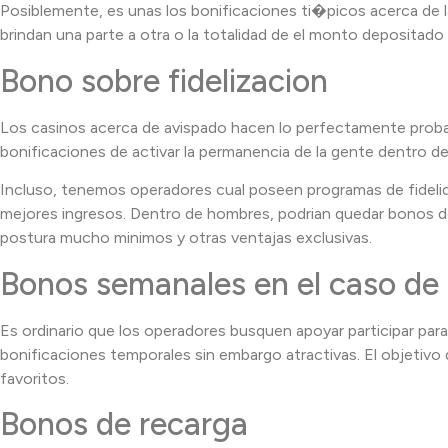
Posiblemente, es unas los bonificaciones ti�picos acerca de l
brindan una parte a otra o la totalidad de el monto depositado 
Bono sobre fidelizacion
Los casinos acerca de avispado hacen lo perfectamente prob
bonificaciones de activar la permanencia de la gente dentro d
Incluso, tenemos operadores cual poseen programas de fidelida
mejores ingresos. Dentro de hombres, podrian quedar bonos de
postura mucho minimos y otras ventajas exclusivas.
Bonos semanales en el caso de 
Es ordinario que los operadores busquen apoyar participar para 
bonificaciones temporales sin embargo atractivas. El objetiv
favoritos.
Bonos de recarga