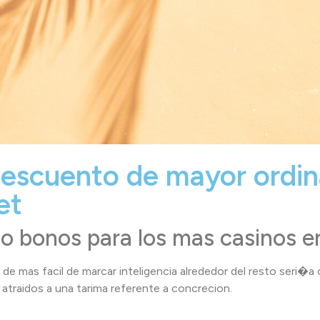
escuento de mayor ordina
et
o bonos para los mas casinos en
de mas facil de marcar inteligencia alrededor del resto seri�a 
 atraidos a una tarima referente a concrecion.