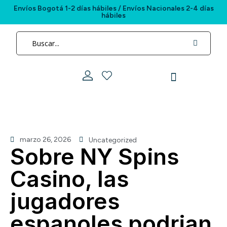
Envíos Bogotá 1-2 días hábiles / Envíos Nacionales 2-4 días
hábiles
marzo 26, 2026
Uncategorized
Sobre NY Spins
Casino, las
jugadores
espanoles podrian