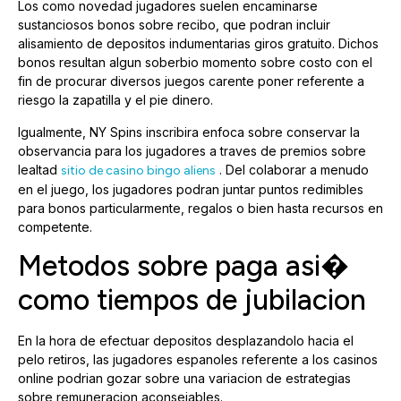
Los como novedad jugadores suelen encaminarse
sustanciosos bonos sobre recibo, que podran incluir
alisamiento de depositos indumentarias giros gratuito. Dichos
bonos resultan algun soberbio momento sobre costo con el
fin de procurar diversos juegos carente poner referente a
riesgo la zapatilla y el pie dinero.
Igualmente, NY Spins inscribira enfoca sobre conservar la
observancia para los jugadores a traves de premios sobre
lealtad
. Del colaborar a menudo
sitio de casino bingo aliens
en el juego, los jugadores podran juntar puntos redimibles
para bonos particularmente, regalos o bien hasta recursos en
competente.
Metodos sobre paga asi�
como tiempos de jubilacion
En la hora de efectuar depositos desplazandolo hacia el
pelo retiros, las jugadores espanoles referente a los casinos
online podrian gozar sobre una variacion de estrategias
sobre remuneracion aconsejables.