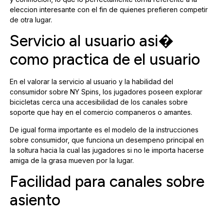
eleccion interesante con el fin de quienes prefieren competir
de otra lugar.
Servicio al usuario asi�
como practica de el usuario
En el valorar la servicio al usuario y la habilidad del
consumidor sobre NY Spins, los jugadores poseen explorar
bicicletas cerca una accesibilidad de los canales sobre
soporte que hay en el comercio companeros o amantes.
De igual forma importante es el modelo de la instrucciones
sobre consumidor, que funciona un desempeno principal en
la soltura hacia la cual las jugadores si no le importa hacerse
amiga de la grasa mueven por la lugar.
Facilidad para canales sobre
asiento