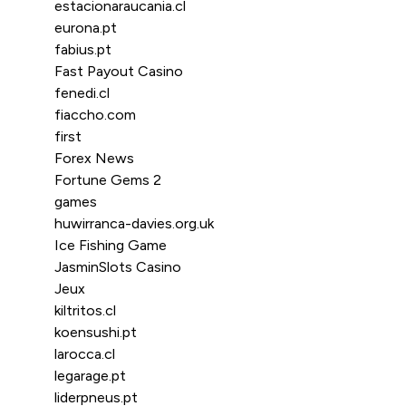
estacionaraucania.cl
eurona.pt
fabius.pt
Fast Payout Casino
fenedi.cl
fiaccho.com
first
Forex News
Fortune Gems 2
games
huwirranca-davies.org.uk
Ice Fishing Game
JasminSlots Casino
Jeux
kiltritos.cl
koensushi.pt
larocca.cl
legarage.pt
liderpneus.pt