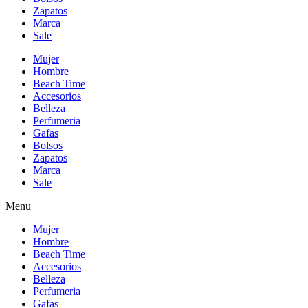
Zapatos
Marca
Sale
Mujer
Hombre
Beach Time
Accesorios
Belleza
Perfumeria
Gafas
Bolsos
Zapatos
Marca
Sale
Menu
Mujer
Hombre
Beach Time
Accesorios
Belleza
Perfumeria
Gafas