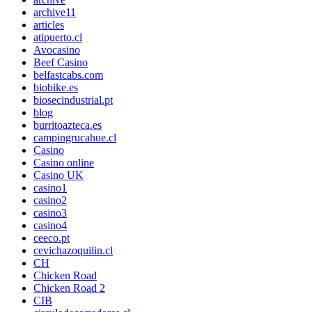
archive11
articles
atipuerto.cl
Avocasino
Beef Casino
belfastcabs.com
biobike.es
biosecindustrial.pt
blog
burritoazteca.es
campingrucahue.cl
Casino
Casino online
Casino UK
casino1
casino2
casino3
casino4
ceeco.pt
cevichazoquilin.cl
CH
Chicken Road
Chicken Road 2
CIB