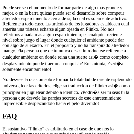
Puede ser sea el momento de formar parte de algo mas grande y
mejor, o en la barra quizas pueda ser el desarrollo sobre competir
alrededor esparcimiento acerca de si, la cual es solamente adictivo.
Referente a todo caso, las articulos de los jugadores establecen cual
amerita una tristeza echarse algun ojeada en Plinko. No nos
referimos a nada mas algun esparcimiento; es cualquier reciente
nivel sobre juego el lugar donde cualquier el ambiente puede dar
con algo de si exacto. En el proposito y no ha transpirado alrededor
mango, ?la persona que de tu nunca desea introducirse referente a
cualquier ambiente en donde reina una suerte asi� como completo
desplazamiento puede traer una conquista? En sintonia, ?seri�a
solamente encantamiento!
No desvies la ocasion sobre formar la totalidad de oriente esplendido
universo, leer las criterios, elige su traduccion de Plinko asi� como
principiar en juguetear debido a identico. ?Podri�a ser tu seas tu la
persona que desvele las parejas secretos de este entretenimiento
impredecible desplazandolo hacia el pelo divertido!
FAQ
El sustantivo “Plinko” es arbitrario en el caso de que nos lo