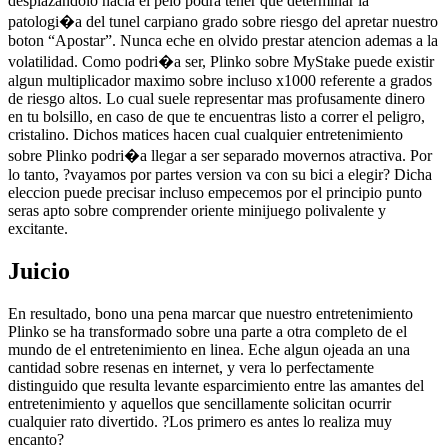
desplazandolo hacia el pelo podra tener que determinar la
patologi�a del tunel carpiano grado sobre riesgo del apretar nuestro
boton “Apostar”. Nunca eche en olvido prestar atencion ademas a la
volatilidad. Como podri�a ser, Plinko sobre MyStake puede existir
algun multiplicador maximo sobre incluso x1000 referente a grados
de riesgo altos. Lo cual suele representar mas profusamente dinero
en tu bolsillo, en caso de que te encuentras listo a correr el peligro,
cristalino. Dichos matices hacen cual cualquier entretenimiento
sobre Plinko podri�a llegar a ser separado movernos atractiva. Por
lo tanto, ?vayamos por partes version va con su bici a elegir? Dicha
eleccion puede precisar incluso empecemos por el principio punto
seras apto sobre comprender oriente minijuego polivalente y
excitante.
Juicio
En resultado, bono una pena marcar que nuestro entretenimiento
Plinko se ha transformado sobre una parte a otra completo de el
mundo de el entretenimiento en linea. Eche algun ojeada an una
cantidad sobre resenas en internet, y vera lo perfectamente
distinguido que resulta levante esparcimiento entre las amantes del
entretenimiento y aquellos que sencillamente solicitan ocurrir
cualquier rato divertido. ?Los primero es antes lo realiza muy
encanto?