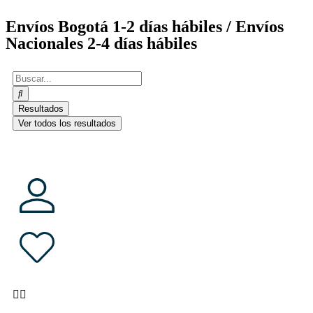
Envíos Bogotá 1-2 días hábiles / Envíos
Nacionales 2-4 días hábiles
Resultados
Ver todos los resultados