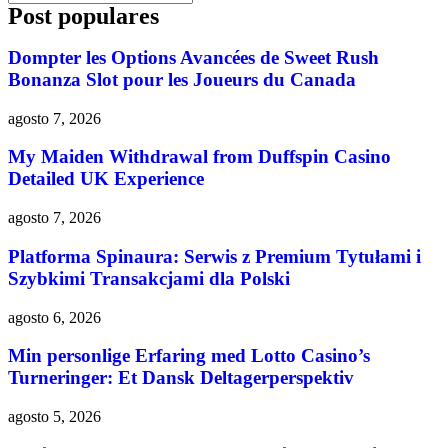
Post populares
Dompter les Options Avancées de Sweet Rush
Bonanza Slot pour les Joueurs du Canada
agosto 7, 2026
My Maiden Withdrawal from Duffspin Casino
Detailed UK Experience
agosto 7, 2026
Platforma Spinaura: Serwis z Premium Tytułami i
Szybkimi Transakcjami dla Polski
agosto 6, 2026
Min personlige Erfaring med Lotto Casino’s
Turneringer: Et Dansk Deltagerperspektiv
agosto 5, 2026