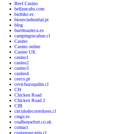
Beef Casino
belfastcabs.com
biobike.es
biosecindustrial.pt
blog
burritoazteca.es
campingrucahue.cl
Casino
Casino online
Casino UK
casino1
casino2
casino3
casino4
ceeco.pt
cevichazoquilin.cl
CH
Chicken Road
Chicken Road 2
CIB
circulodecorredores.cl
cmgv.es
coalhousefort.co.uk
contact
costaaraucania.cl