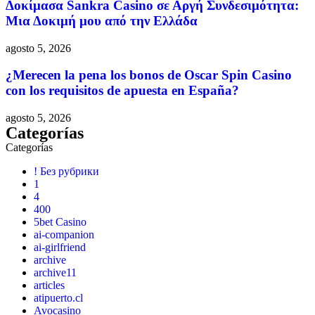
Δοκίμασα Sankra Casino σε Αργή Συνδεσιμότητα:
Μια Δοκιμή μου από την Ελλάδα
agosto 5, 2026
¿Merecen la pena los bonos de Oscar Spin Casino
con los requisitos de apuesta en España?
agosto 5, 2026
Categorías
Categorías
! Без рубрики
1
4
400
5bet Casino
ai-companion
ai-girlfriend
archive
archive11
articles
atipuerto.cl
Avocasino