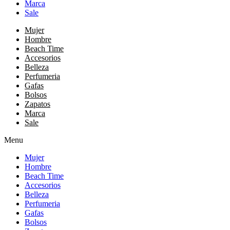
Marca
Sale
Mujer
Hombre
Beach Time
Accesorios
Belleza
Perfumeria
Gafas
Bolsos
Zapatos
Marca
Sale
Menu
Mujer
Hombre
Beach Time
Accesorios
Belleza
Perfumeria
Gafas
Bolsos