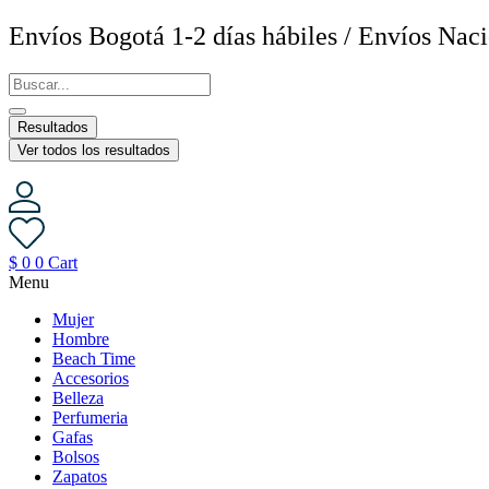
Saltar
Envíos Bogotá 1-2 días hábiles / Envíos Naci
al
contenido
Resultados
Ver todos los resultados
$
0
0
Cart
Menu
Mujer
Hombre
Beach Time
Accesorios
Belleza
Perfumeria
Gafas
Bolsos
Zapatos