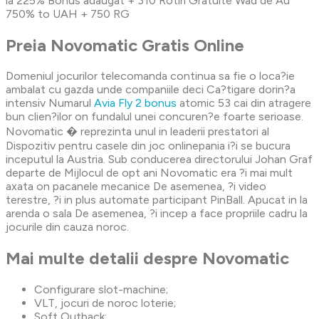
la 225% Bonus adaugat + 310 Rotiri Gratuite Wad de Au
750% to UAH + 750 RG
Preia Novomatic Gratis Online
Domeniul jocurilor telecomanda continua sa fie o loca?ie
ambalat cu gazda unde companiile deci Ca?tigare dorin?a
intensiv Numarul
Avia Fly 2 bonus
atomic 53 cai din atragere
bun clien?ilor on fundalul unei concuren?e foarte serioase.
Novomatic � reprezinta unul in leaderii prestatori al
Dispozitiv pentru casele din joc onlinepania i?i se bucura
inceputul la Austria. Sub conducerea directorului Johan Graf
departe de Mijlocul de opt ani Novomatic era ?i mai mult
axata on pacanele mecanice De asemenea, ?i video
terestre, ?i in plus automate participant PinBall. Apucat in la
arenda o sala De asemenea, ?i incep a face propriile cadru la
jocurile din cauza noroc.
Mai multe detalii despre Novomatic
Configurare slot-machine;
VLT, jocuri de noroc loterie;
Soft Outback;