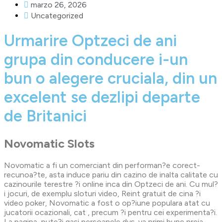
marzo 26, 2026
Uncategorized
Urmarire Optzeci de ani
grupa din conducere i-un
bun o alegere cruciala, din un
excelent se dezlipi departe
de Britanici
Novomatic Slots
Novomatic a fi un comerciant din performan?e corect-
recunoa?te, asta induce pariu din cazino de inalta calitate cu
cazinourile terestre ?i online inca din Optzeci de ani. Cu mul?
i jocuri, de exemplu sloturi video, Reint gratuit de cina ?i
video poker, Novomatic a fost o op?iune populara atat cu
jucatorii ocazionali, cat , precum ?i pentru cei experimenta?i.
La pagina, pute?i gasi persoanele dvs. va primi bune preia