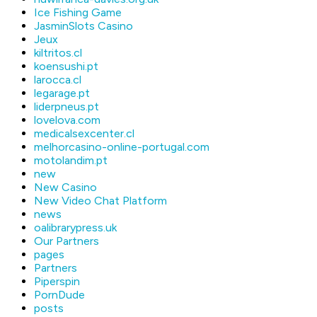
Ice Fishing Game
JasminSlots Casino
Jeux
kiltritos.cl
koensushi.pt
larocca.cl
legarage.pt
liderpneus.pt
lovelova.com
medicalsexcenter.cl
melhorcasino-online-portugal.com
motolandim.pt
new
New Casino
New Video Chat Platform
news
oalibrarypress.uk
Our Partners
pages
Partners
Piperspin
PornDude
posts