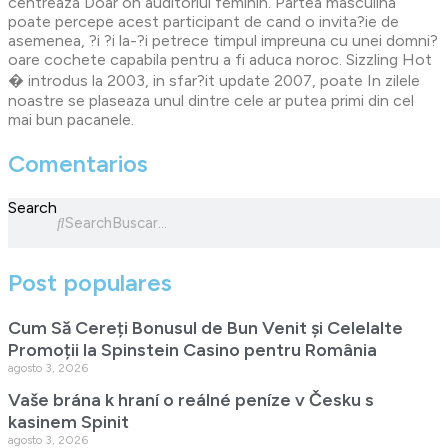
centreaza Doar on auditoriul feminin. Partea masculina
poate percepe acest participant de cand o invita?ie de
asemenea, ?i ?i la-?i petrece timpul impreuna cu unei domni?
oare cochete capabila pentru a fi aduca noroc. Sizzling Hot
� introdus la 2003, in sfar?it update 2007, poate In zilele
noastre se plaseaza unul dintre cele ar putea primi din cel
mai bun pacanele.
Comentarios
Search
Search
Post populares
Cum Să Cereți Bonusul de Bun Venit și Celelalte
Promoții la Spinstein Casino pentru România
agosto 3, 2026
Vaše brána k hraní o reálné peníze v Česku s
kasinem Spinit
agosto 3, 2026