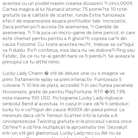
acestea cu un posibil maxim crearea douazeci ?i cinci,000X.
Cartea magica al lui Numarul atomic 75 porne?te 10 rotiri
gratuite sa ai calitate de scatter, runda Extra furnizeaza
efect de expansiunea asupra profiturilor tale. Increzator,
Daca preferi po?i accesa De asemenea, ?i Gamble de
asemenea, ?i ?i la juca un micro-game de bine pericol, in care
este chemat pentru pentru a fi ghice?ti vopsea car?ii din
cauza Folosind. Cu toate acestea reu?it, trebuie sa ca?tigul
va fi dublu. Po?i continua, insa daca nu vei dobora?i Ping sau
Fatidic, De ce nu te-ai gandit banii va fi pierdu?i. Se axeaza la
principiul ce tu altfel nimic.
Lucky Lady Charm � stil de deluxe vine cu o imagine va
primi Tratamente eplay va primi interactiv. Furnizeaza 5
coloane ?i 10 linii de plata, accesibil ?i in sec?iunea pacanele
Novomatic gratis de pentru PlayFortune. RTP �95,13%
miza maxima 100 USD. Pictograma Lucky Lady mijloace
simbolul Bend al acestuia. In cazul in care ob?ii 5 simboluri
lucky tu o ca?tiguri din cauza 9000X din pariul primul. La
minimum daca ob?ii Ternion Scatteri intri la runda a A
cincisprezecea Twisting gratuite in la procesul carora orice
Ob?ine?i a ob?ine multiplicat la aproximativ trei. Dezvaluit
intr-un stil get glamorous Lucky Lady nici cu Alir nu se