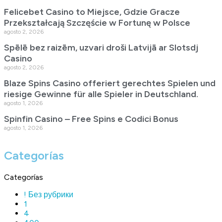
Felicebet Casino to Miejsce, Gdzie Gracze
Przekształcają Szczęście w Fortunę w Polsce
agosto 2, 2026
Spēlē bez raizēm, uzvari droši Latvijā ar Slotsdj
Casino
agosto 2, 2026
Blaze Spins Casino offeriert gerechtes Spielen und
riesige Gewinne für alle Spieler in Deutschland.
agosto 1, 2026
Spinfin Casino – Free Spins e Codici Bonus
agosto 1, 2026
Categorías
Categorías
! Без рубрики
1
4