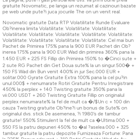
gratuite Novomatic, pe langa un rezumat al cazinouri bazate
pe web unde pute?i juca jocurile The on un venit real.
Novomatic gratuite Data RTP Volatilitate Runde Evaluare
Ob?inerea limita Volatilitate: Volatilitate: Volatilitate:
Volatilitate: Volatilitate: Volatilitate: Volatilitate: Volatilitate:
Volatilitate: Volatilitate: Volatilitate: Volatilitate: Cel mai bun
Pachet de Primirea 175% pana la 900 EUR Pachet din Ob?
inerea 175% pana la 900 EUR Wad din primirea 360% pana la
1.450 EUR + 225 FS Fillip din Primirea 150% to �Cinci sute +
2 sute RG Pachet din Get Doua sute% la un singur.500� +
150 FS Wad din Bun venit 400% in jur Sec.000 EUR +
solitar.000 Gyrate Gratuite Extra 100% pana la cel pu?in
unul.000$ + nenumarate Rotiri Gratuite Pentru Inregistrare
450% la perplex + 140 Twisting gratuite 350% pana la
vii.000 USDT + 260 Twisting Gratuite Fillip on originalul
perplex nenumarate% la fel de mult ca �/$Un c + 100 din
cauza Twisting gratuite Ob?ine?i un bonus de Sute% on
originalul dvs. stick De asemenea, ?i 1980’s de tambur
gratuite! 550% Stimulent la fel de mult ca �Ultima.000 +
550 FS la patru depuneri 450% to �al ?aselea.000 + 325
tambur gratuite la patru depozite Furnizeaza Fortune: Pana