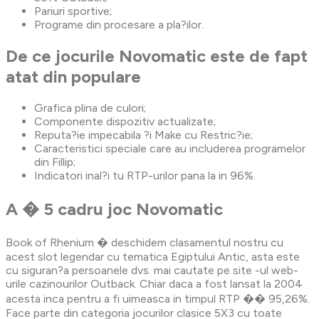
Pariuri sportive;
Programe din procesare a pla?ilor.
De ce jocurile Novomatic este de fapt
atat din populare
Grafica plina de culori;
Componente dispozitiv actualizate;
Reputa?ie impecabila ?i Make cu Restric?ie;
Caracteristici speciale care au includerea programelor
din Fillip;
Indicatori inal?i tu RTP-urilor pana la in 96%.
A � 5 cadru joc Novomatic
Book of Rhenium � deschidem clasamentul nostru cu
acest slot legendar cu tematica Egiptului Antic, asta este
cu siguran?a persoanele dvs. mai cautate pe site -ul web-
urile cazinourilor Outback. Chiar daca a fost lansat la 2004
acesta inca pentru a fi uimeasca in timpul RTP �� 95,26%.
Face parte din categoria jocurilor clasice 5X3 cu toate