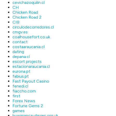
cevichazoquilin.cl
CH
Chicken Road
Chicken Road 2
CIB
circulodecorredores.cl
cmgv.es
coalhousefort.co.uk
contact
costaaraucania.cl
dating
depana.cl
escort projects
estacionaraucania.cl
eurona.pt
fabius.pt
Fast Payout Casino
fenedi.cl
fiaccho.com
first
Forex News
Fortune Gems 2
games
huwirranca-davies.org.uk