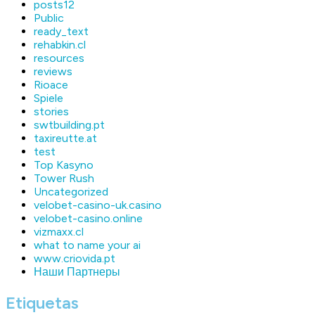
posts12
Public
ready_text
rehabkin.cl
resources
reviews
Rioace
Spiele
stories
swtbuilding.pt
taxireutte.at
test
Top Kasyno
Tower Rush
Uncategorized
velobet-casino-uk.casino
velobet-casino.online
vizmaxx.cl
what to name your ai
www.criovida.pt
Наши Партнеры
Etiquetas