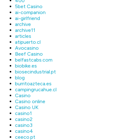
400
5bet Casino
ai-companion
ai-girlfriend
archive
archive11
articles
atipuerto.cl
Avocasino
Beef Casino
belfastcabs.com
biobike.es
biosecindustrial.pt
blog
burritoazteca.es
campingrucahue.cl
Casino
Casino online
Casino UK
casino1
casino2
casino3
casino4
ceeco.pt