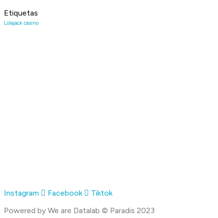
Etiquetas
Lolajack casino
CONTACTO
+57 301 7053138
Aeropuerto el Dorado Local 27
Bogotá
INFORMACIÓN
Preguntas Frecuentes
Contacto
Quienes Somos
Blog
LEGAL
Política de privacidad
Términos y condiciones
Instagram
Facebook
Tiktok
Powered by We are Datalab © Paradis 2023