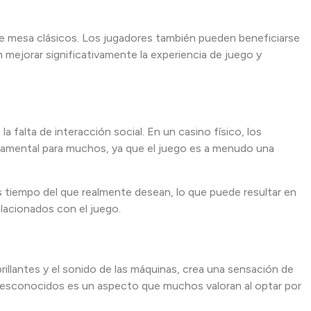
de mesa clásicos. Los jugadores también pueden beneficiarse
mejorar significativamente la experiencia de juego y
 falta de interacción social. En un casino físico, los
ndamental para muchos, ya que el juego es a menudo una
más tiempo del que realmente desean, lo que puede resultar en
elacionados con el juego.
rillantes y el sonido de las máquinas, crea una sensación de
o desconocidos es un aspecto que muchos valoran al optar por