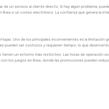
r de un servicio al cliente directo. Si hay algún problema, pu
en línea o un correo electrónico. La confianza que genera la in
ntajas. Uno de los principales inconvenientes es la limitación
jes pueden ser costosos y requieren tiempo, lo que desincenti
o tienen un entorno más restrictivo. Las horas de operación s
n con los juegos en línea, donde las promociones pueden reduci