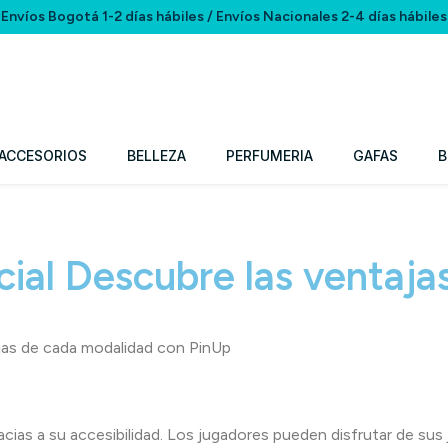
Envíos Bogotá 1-2 días hábiles / Envíos Nacionales 2-4 días hábiles
ACCESORIOS
BELLEZA
PERFUMERIA
GAFAS
B
cial Descubre las ventaja
ajas de cada modalidad con PinUp
racias a su accesibilidad. Los jugadores pueden disfrutar de su