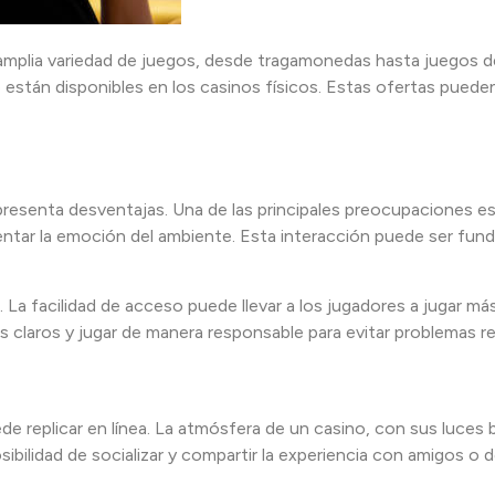
 amplia variedad de juegos, desde tragamonedas hasta juegos 
stán disponibles en los casinos físicos. Estas ofertas pueden 
esenta desventajas. Una de las principales preocupaciones es la
entar la emoción del ambiente. Esta interacción puede ser fu
go. La facilidad de acceso puede llevar a los jugadores a jugar 
tes claros y jugar de manera responsable para evitar problemas r
e replicar en línea. La atmósfera de un casino, con sus luces b
ibilidad de socializar y compartir la experiencia con amigos 