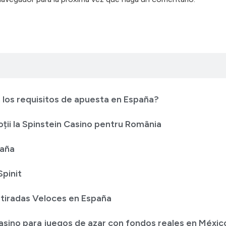
 los requisitos de apuesta en España?
ții la Spinstein Casino pentru România
paña
Spinit
Retiradas Veloces en España
asino para juegos de azar con fondos reales en Méxic