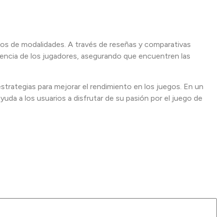
pos de modalidades. A través de reseñas y comparativas
iencia de los jugadores, asegurando que encuentren las
trategias para mejorar el rendimiento en los juegos. En un
uda a los usuarios a disfrutar de su pasión por el juego de