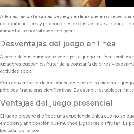
Además, las plataformas de juego en línea suelen ofrecer una
de bonificaciones y promociones exclusivas, que a menudo no e
aumentar las posibilidades de ganar.
Desventajas del juego en línea
A pesar de sus numerosas ventajas, el juego en línea también pr
jugadores pueden disfrutar de la compañía de otros y experim
actividad social.
Otra desventaja es la posibilidad de caer en la adicción al jue
pérdidas financieras significativas. Es esencial establecer lími
Ventajas del juego presencial
El juego presencial ofrece una experiencia única que no se pued
emoción y anticipación que muchos jugadores disfrutan. La pos
los casinos físicos.