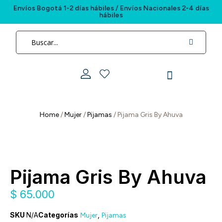
Envíos Bogotá 1-2 días hábiles / Envíos Nacionales 2-4 días
hábiles
Home
/
Mujer
/
Pijamas
/ Pijama Gris By Ahuva
Pijama Gris By Ahuva
$
65.000
SKU
N/A
Categorías
,
Mujer
Pijamas