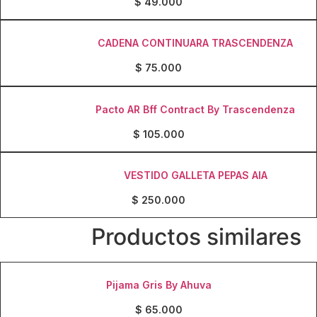
$
49.000
on
on
the
the
product
product
CADENA CONTINUARA TRASCENDENZA
page
page
$
75.000
Pacto AR Bff Contract By Trascendenza
$
105.000
VESTIDO GALLETA PEPAS AIA
$
250.000
Productos similares
Pijama Gris By Ahuva
$
65.000