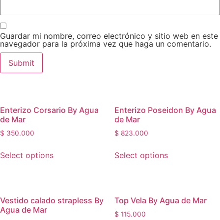
Guardar mi nombre, correo electrónico y sitio web en este
navegador para la próxima vez que haga un comentario.
Enterizo Corsario By Agua
Enterizo Poseidon By Agua
de Mar
de Mar
$
350.000
$
823.000
This
This
Select options
Select options
product
product
has
has
multiple
multiple
variants.
variants.
Vestido calado strapless By
Top Vela By Agua de Mar
The
The
Agua de Mar
$
115.000
options
options