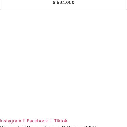
$
594.000
CONTACTO
+57 301 7053138
Aeropuerto el Dorado Local 27
Bogotá
INFORMACIÓN
Preguntas Frecuentes
Contacto
Quienes Somos
Blog
LEGAL
Política de privacidad
Términos y condiciones
Instagram
Facebook
Tiktok