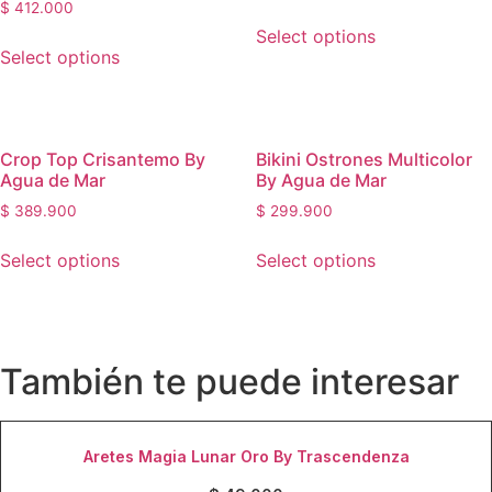
$
412.000
This
may
may
Select options
This
product
be
be
Select options
product
has
chosen
chosen
has
multiple
on
on
multiple
variants.
the
the
variants.
The
product
product
Crop Top Crisantemo By
Bikini Ostrones Multicolor
The
options
page
page
Agua de Mar
By Agua de Mar
options
may
$
389.900
$
299.900
may
be
This
This
be
chosen
Select options
Select options
product
product
chosen
on
has
has
on
the
multiple
multiple
the
product
variants.
variants.
product
page
También te puede interesar
The
The
page
options
options
may
may
be
be
Aretes Magia Lunar Oro By Trascendenza
chosen
chosen