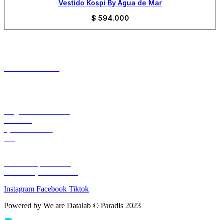
Vestido Kospi By Agua de Mar
$
594.000
CONTACTO
+57 301 7053138
Aeropuerto el Dorado Local 27
Bogotá
INFORMACIÓN
Preguntas Frecuentes
Contacto
Quienes Somos
Blog
LEGAL
Política de privacidad
Términos y condiciones
Instagram
Facebook
Tiktok
Powered by We are Datalab © Paradis 2023