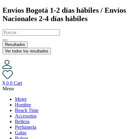
Saltar
Envíos Bogotá 1-2 días hábiles / Envíos
al
Nacionales 2-4 días hábiles
contenido
Resultados
Ver todos los resultados
$
0
0
Cart
Menu
Mujer
Hombre
Beach Time
Accesorios
Belleza
Perfumeria
Gafas
Bolsos