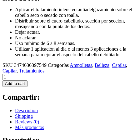
Aplicar el tratamiento intensivo antiadelgazamiento sobre el
cabello seco o secado con toalla.
Distribuir sobre el cuero cabelludo, sección por sección,
masajeando con la punta de los dedos.
Dejar actuar.
No aclarar.
Uso mínimo de 6 a 8 semanas.
Utilizar 1 aplicación al día o al menos 3 aplicaciones a la
semana para mejorar el aspecto del cabello debilitado.
SKU
3474636397549
Categorías
Ampolletas
,
Belleza
,
Capilar
,
Capilar
,
Tratamientos
Tratamiento
Cure
Add to cart
Anti-
Chute
Compartir:
X42
By
Kerastase
Description
quantity
Shipping
Reviews (0)
Más productos